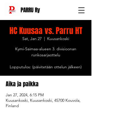
PARRU Ry
HC Kuusaa vs. Parru HT
Sat, Jan 27
  |  
Kuusankoski
Kymi-Saimaa-alueen 3. divisioonan
runkosarjaottelu
Lopputulos: (päivitetään ottelun jälkeen)
Aika ja paikka
Jan 27, 2024, 6:15 PM
Kuusankoski, Kuusankoski, 45700 Kouvola,
Finland