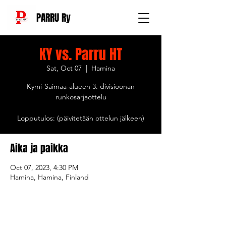
PARRU Ry
KY vs. Parru HT
Sat, Oct 07
  |  
Hamina
Kymi-Saimaa-alueen 3. divisioonan
runkosarjaottelu
Lopputulos: (päivitetään ottelun jälkeen)
Aika ja paikka
Oct 07, 2023, 4:30 PM
Hamina, Hamina, Finland